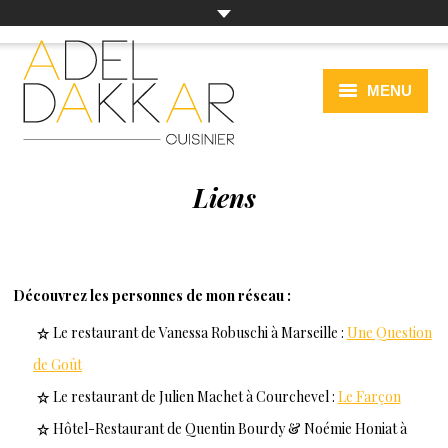
MENU
PRÉSENTATION
Liens
ACTUALITÉS
CAHIER DE RECETTES
ÉVÉNEMENTIEL
Découvrez les personnes de mon réseau :
A VOIR OU À REVOIR
Le restaurant de Vanessa Robuschi à Marseille :
Une Question
de Goût
Le restaurant de Julien Machet à Courchevel :
Le Farçon
Hôtel-Restaurant de Quentin Bourdy & Noémie Honiat à