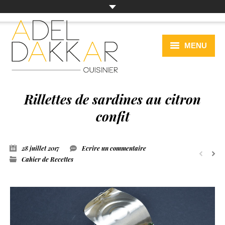
MENU
PRÉSENTATION
Rillettes de sardines au citron
ACTUALITÉS
confit
CAHIER DE RECETTES
ÉVÉNEMENTIEL
28 juillet 2017
Ecrire un commentaire
Cahier de Recettes
A VOIR OU À REVOIR